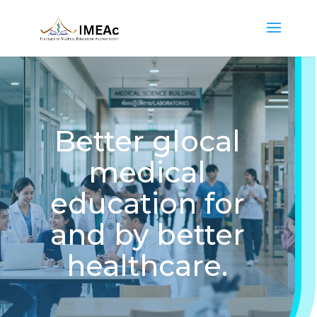
Better glocal
medical
education for
and by better
healthcare.